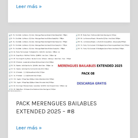
PACK
Leer más »
MERENGUES
CLASICOS
EXTENDED
2025
–
#9
PACK MERENGUES BAILABLES
EXTENDED 2025 – #8
PACK
Leer más »
MERENGUES