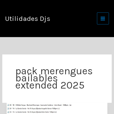
Ir
al
Utilidades Djs
contenido
pack merengues
bailables
extended 2025