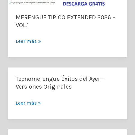
MERENGUE TIPICO EXTENDED 2026 –
VOL.1
MERENGUE
Leer más »
TIPICO
EXTENDED
2026
–
Tecnomerengue Éxitos del Ayer –
VOL.1
Versiones Originales
Tecnomerengue
Leer más »
Éxitos
del
Ayer