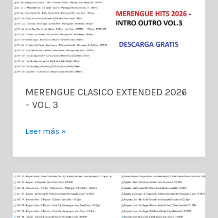
VOL.
5
MERENGUE CLASICO EXTENDED 2026
– VOL. 3
MERENGUE
Leer más »
CLASICO
EXTENDED
2026
–
VOL.
3