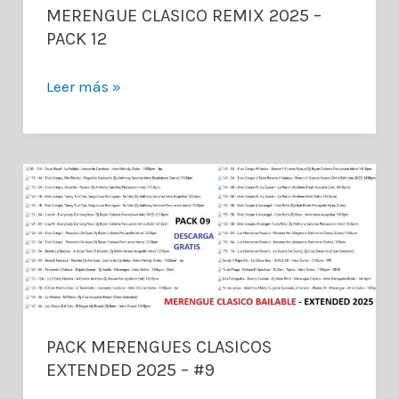
–
MERENGUE CLASICO REMIX 2025 –
Versiones
PACK 12
Originales
MERENGUE
Leer más »
CLASICO
REMIX
2025
–
PACK
12
PACK MERENGUES CLASICOS
EXTENDED 2025 – #9