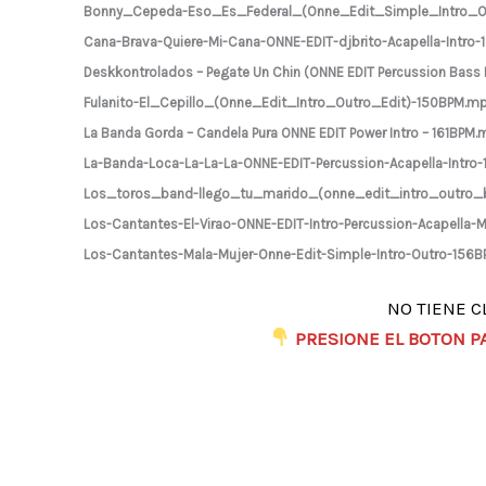
Bonny_Cepeda-Eso_Es_Federal_(Onne_Edit_Simple_Intro_O
Cana-Brava-Quiere-Mi-Cana-ONNE-EDIT-djbrito-Acapella-Intro
Deskkontrolados – Pegate Un Chin (ONNE EDIT Percussion Bass 
Fulanito-El_Cepillo_(Onne_Edit_Intro_Outro_Edit)-150BPM.m
La Banda Gorda – Candela Pura ONNE EDIT Power Intro – 161BPM
La-Banda-Loca-La-La-La-ONNE-EDIT-Percussion-Acapella-Intro
Los_toros_band-llego_tu_marido_(onne_edit_intro_outro_
Los-Cantantes-El-Virao-ONNE-EDIT-Intro-Percussion-Acapella
Los-Cantantes-Mala-Mujer-Onne-Edit-Simple-Intro-Outro-156
NO TIENE C
​
PRESIONE EL BOTON P