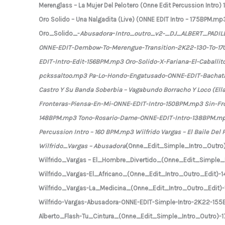
Merenglass – La Mujer Del Pelotero (Onne Edit Percussion Intro
Oro Solido – Una Nalgadita (Live) (ONNE EDIT Intro – 175BPM.mp
Oro_Solido_-
Abusadora
–
Intro_outro_v2-_DJ_ALBERT_PADIL
ONNE-EDIT-Dembow-To-Merengue-Transition-2K22-130-To-170
EDIT-Intro-Edit-156BPM.mp3 Oro-Solido-X-Fariana-El-Caballi
pckssaltoo.mp3 Pa-Lo-Hondo-Engatusado-ONNE-EDIT-Bachata-
Castro Y Su Banda Soberbia – Vagabundo Borracho Y Loco (Ell
Fronteras-Piensa-En-Mi-ONNE-EDIT-Intro-150BPM.mp3 Sin-Fro
148BPM.mp3 Tono-Rosario-Dame-ONNE-EDIT-Intro-138BPM.mp3 T
Percussion Intro – 160 BPM.mp3 Wilfrido Vargas – El Baile Del
Wilfrido_Vargas – Abusadora
(Onne_Edit_Simple_Intro_Outr
Wilfrido_Vargas – El_Hombre_Divertido_(Onne_Edit_Simple
Wilfrido_Vargas-El_Africano_(Onne_Edit_Intro_Outro_Edit)
Wilfrido_Vargas-La_Medicina_(Onne_Edit_Intro_Outro_Edit)
Wilfrido-Vargas-Abusadora-ONNE-EDIT-Simple-Intro-2K22-15
Alberto_Flash-Tu_Cintura_(Onne_Edit_Simple_Intro_Outro)