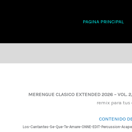
PAGINA PRINCIPAL
MERENGUE CLASICO EXTENDED 2026 – VOL. 2
remix para tus 
CONTENIDO DE
Los-Cantantes-Se-Que-Te-Amare-ONNE-EDIT-Percussion-Acapel