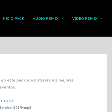
INICIO PACK
AUDIO REMIX
VIDEO REMIX
,
en este pack encontraras los mejores
eventos.
L PACK
la-Intro-160BPM.mp3