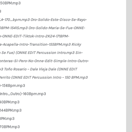
) 150BPM.mp3
3
LA
–
170_bpm.mp3 Oro-Solido-Este-Disco-Se-Rayo-
BPM-15415.mp3 Oro-Solido-Maria-Se-Fue-ONNE-
to-ONNE-EDIT-Tiktok-Intro-2K24-171BPM-
Acapella-Intro-Transition-155BPM.mp3 Ricky
a Se Fue) (ONNE EDIT Percussion Intro.mp3 Sin-
nteras-Si-Pero-No-Onne-Edit-Simple-Intro-Outro-
oño Rosario – Dale Vieja Dale (ONNE EDIT
 Perrito (ONNE EDIT Percussion Intro – 150 BPM.mp3
o)-156Bpm.mp3
_Intro_Outro)-160Bpm.mp3
-140BPM.mp3
-144BPM.mp3
5BPM.mp3
-170BPM.mp3