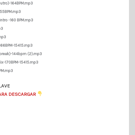
utro)-164BPM.mp3
-155BPM.mp3
Intro -160 BPM.mp3
p3
.mp3
-166BPM-15415.mp3
break)-144bpm (2).mp3
-Mix-170BPM-15415.mp3
BPM.mp3
LAVE
ARA DESCARGAR