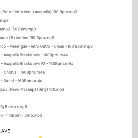
j Reto – Intro.Verso Acapella) 130 Bpm.mp3
).mp3
 Remix) 150 Bpm.mp3
 Remix) Extended 150 Bpm.mp3
ranco – Merengue – Intro Outro – Clean – 160 Bpm.mp3
xdj – Acapella Breakdown – 160Bpm..m4a
xdj – Acapella Breakdown V2 – 160Bpm..m4a
dj – Chorus – 160Bpm..m4a
j – Direct – 160Bpm..m4a
ugada (Flavo Mashup) (Dirty) 160.mp3
e Dj Remix).mp3
emix – 115Bpm – Dmb.mp3
LAVE