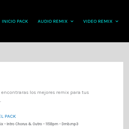
INICIO PACK
AUDIO REMIX
VIDEO REMIX
 encontraras los mejores remix para tus
.
L PACK
emix – Intro Chorus & Outro – 115Bpm – Dmb.mp3