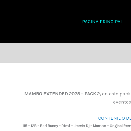
PAGINA PRINCIPAL
MAMBO EXTENDED 2025 – PACK 2,
en este pack
eventos
CONTENIDO DE
115 – 12B – Bad Bunny – Dtmf – Jremix Dj – Mambo – Original R