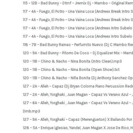
115 – 12B – Bad Bunny – Dtmf – Jremix Dj – Mambo – Original Re
117 – 4A – Fuego, El Potro – Una Vaina Loca (Andreex Break Intro
117 – 4A – Fuego, El Potro – Una Vaina Loca (Andreex Break Intro
117 – 4A – Fuego, El Potro – Una Vaina Loca (Andreex Intro Subelo
117 – 4A – Fuego, El Potro – Una Vaina Loca (Andreex Intro Subel
118 – 7B – Bad Bunny Rainao – Perfumito Nuevo (Dj C Mambo R
120 – 9A – Bad Bunny – Pitorro De Coco – Dj Equalizer Mix – M
120 – 11B – Chino & Nacho – Nina Bonita (Intro Clean).mp3
120 – 11B – Chino & Nacho – Nina Bonita (Open Show).txt
120 – 11B – Chino & Nacho – Niña Bonita (Dj Anthony Sanchez
127 – 2A – Alleh – Capaz (Dj Bryan Coloma Piano Percussion R
127 – 2A – Alleh, Yorghaki , Juan Magan – Capaz Vs Verano Azul
127 – 6A – Alleh, Yorghaki , Juan Magan – Capaz Vs Verano Azul 
Dmb.mp3
127 – 9A – Alleh, Yorghaki – Capaz (Merengueton) X Bailando Por 
128 – 5A – Enrique Iglesias, Yandel, Juan Magan X Jose De Rico,