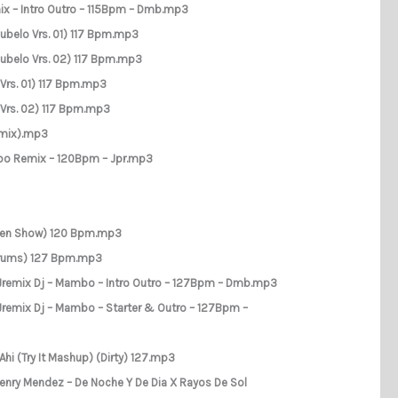
mix – Intro Outro – 115Bpm – Dmb.mp3
 Subelo Vrs. 01) 117 Bpm.mp3
 Subelo Vrs. 02) 117 Bpm.mp3
 Vrs. 01) 117 Bpm.mp3
o Vrs. 02) 117 Bpm.mp3
emix).mp3
ambo Remix – 120Bpm – Jpr.mp3
 Open Show) 120 Bpm.mp3
edrums) 127 Bpm.mp3
 – Jremix Dj – Mambo – Intro Outro – 127Bpm – Dmb.mp3
– Jremix Dj – Mambo – Starter & Outro – 127Bpm –
Ahi (Try It Mashup) (Dirty) 127.mp3
 Henry Mendez – De Noche Y De Dia X Rayos De Sol