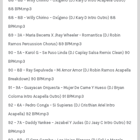
88 – 8B – Willy Chirino – Oxígeno (DJ Kary D Intro Acapella Outro)
88 BPM.mp3
88 – 8B – Willy Chirino – Oxígeno (DJ Kary D Intro Outro) 88
BPM.mp3
89 – 3A – Maria Becerra X Jhay Wheeler – Romantica (DJ Robin
Ramos Percussion Chorus) 89 BPM.mp3
90 – 5A – Karol G – Se Puso Linda (DJ Caplay Salsa Remix Clean) 90
BPM.mp3
90 – 8B – Ray Sepulveda – Mi Amor Amor (DJ Robin Ramos Acapella
Breakdown) 90 BPM.mp3
91 – 9A – Guayacan Orquesta – Mujer De Carne Y Hueso (DJ Bryan
Coloma Intro Acapella Outro) 91 BPM.mp3
92 – 6A – Pedro Conga – Si Supieras (DJ Cristhian Ariel Intro
Acapella) 92 BPM.mp3
92 – 7A – Daddy Yankee – Jezabel Y Judas (DJ Jaay C Intro Outro) 92
BPM.mp3