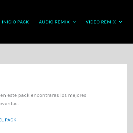
INICIO PACK
AUDIO REMIX
VIDEO REMIX
,
en este pack encontraras los mejores
eventos.
L PACK