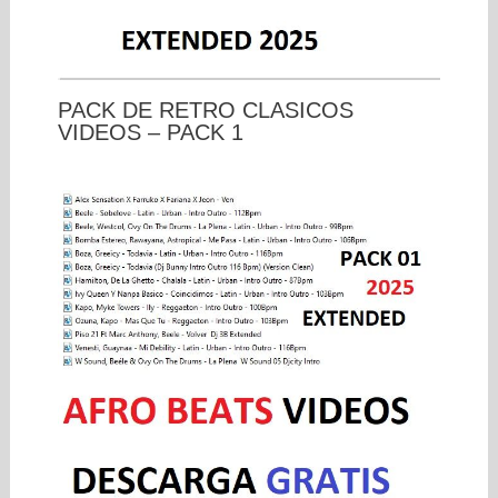
PACK DE RETRO CLASICOS
VIDEOS – PACK 1