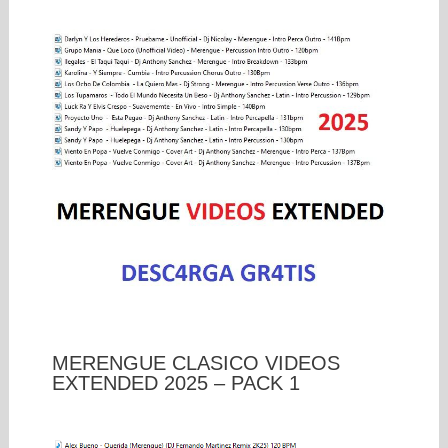
MERENGUE CLASICO VIDEOS
EXTENDED 2025 – PACK 1