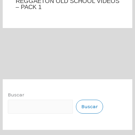
REGGAETON OLD SCHOOL VIDEOS
– PACK 1
Buscar
Buscar