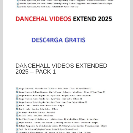
DANCEHALL VIDEOS EXTENDED
2025 – PACK 1