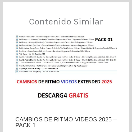
Contenido Similar
CAMBIOS DE RITMO VIDEOS 2025 –
PACK 1