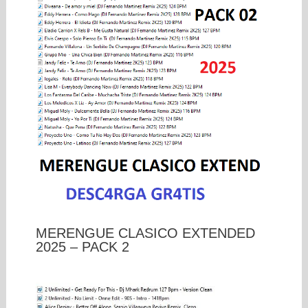
MERENGUE CLASICO EXTENDED
2025 – PACK 2