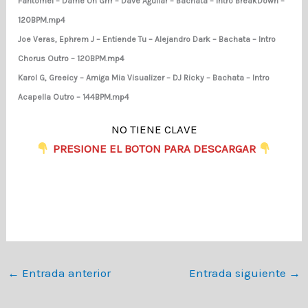
Fantomel – Dame Un Grrr – Dave Aguilar – Bachata – Intro BreakDown –
120BPM.mp4
Joe Veras, Ephrem J – Entiende Tu – Alejandro Dark – Bachata – Intro
Chorus Outro – 120BPM.mp4
Karol G, Greeicy – Amiga Mia Visualizer – DJ Ricky – Bachata – Intro
Acapella Outro – 144BPM.mp4
NO TIENE CLAVE
​
PRESIONE EL BOTON PARA DESCARGAR
←
Entrada anterior
Entrada siguiente
→