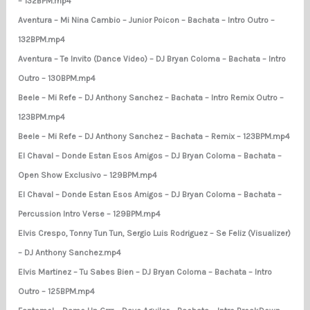
– 132BPM.mp4
Aventura – Mi Nina Cambio – Junior Poicon – Bachata – Intro Outro –
132BPM.mp4
Aventura – Te Invito (Dance Video) – DJ Bryan Coloma – Bachata – Intro
Outro – 130BPM.mp4
Beele – Mi Refe – DJ Anthony Sanchez – Bachata – Intro Remix Outro –
123BPM.mp4
Beele – Mi Refe – DJ Anthony Sanchez – Bachata – Remix – 123BPM.mp4
El Chaval – Donde Estan Esos Amigos – DJ Bryan Coloma – Bachata –
Open Show Exclusivo – 129BPM.mp4
El Chaval – Donde Estan Esos Amigos – DJ Bryan Coloma – Bachata –
Percussion Intro Verse – 129BPM.mp4
Elvis Crespo, Tonny Tun Tun, Sergio Luis Rodriguez – Se Feliz (Visualizer)
– DJ Anthony Sanchez.mp4
Elvis Martinez – Tu Sabes Bien – DJ Bryan Coloma – Bachata – Intro
Outro – 125BPM.mp4