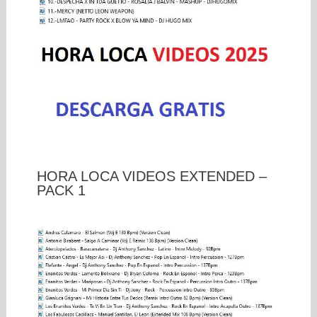
HORA LOCA VIDEOS EXTENDED –
PACK 1