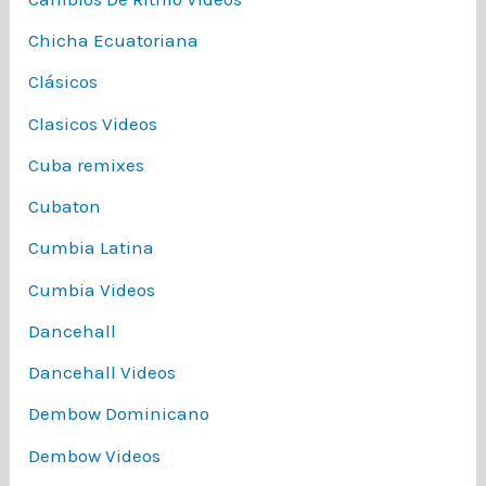
Chicha Ecuatoriana
Clásicos
Clasicos Videos
Cuba remixes
Cubaton
Cumbia Latina
Cumbia Videos
Dancehall
Dancehall Videos
Dembow Dominicano
Dembow Videos