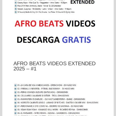
AFRO BEATS VIDEOS EXTENDED
2025 – #1