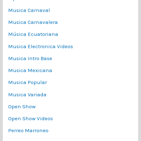
Musica Carnaval
Musica Carnavalera
Música Ecuatoriana
Musica Electronica Videos
Musica Intro Base
Musica Mexicana
Musica Popular
Musica Variada
Open Show
Open Show Videos
Perreo Marroneo