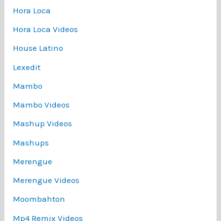
Hora Loca
Hora Loca Videos
House Latino
Lexedit
Mambo
Mambo Videos
Mashup Videos
Mashups
Merengue
Merengue Videos
Moombahton
Mp4 Remix Videos