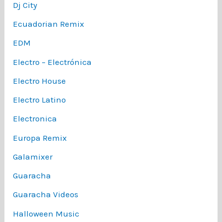
Dj City
Ecuadorian Remix
EDM
Electro – Electrónica
Electro House
Electro Latino
Electronica
Europa Remix
Galamixer
Guaracha
Guaracha Videos
Halloween Music