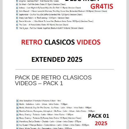
PACK DE RETRO CLASICOS
VIDEOS – PACK 1