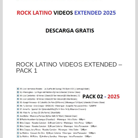
ROCK LATINO VIDEOS EXTENDED –
PACK 1