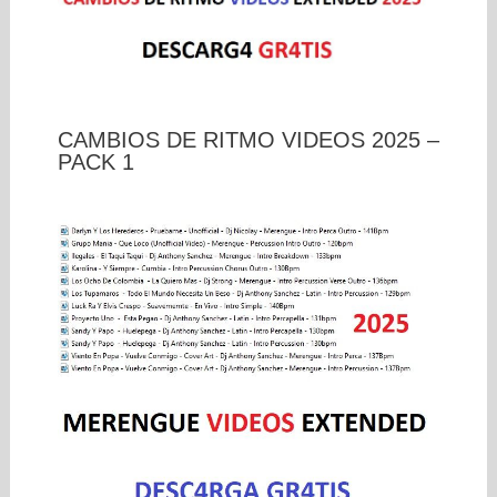
CAMBIOS DE RITMO VIDEOS 2025 –
PACK 1