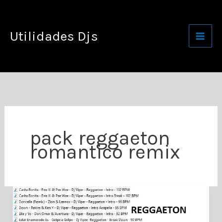
Ir
al
Utilidades Djs
contenido
pack reggaeton
romantico remix