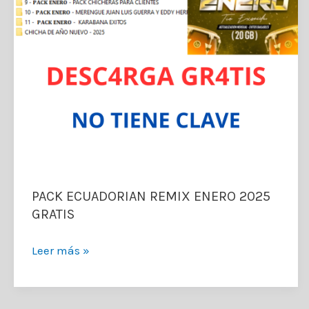
PACK ECUADORIAN REMIX ENERO 2025
GRATIS
PACK
Leer más »
ECUADORIAN
REMIX
ENERO