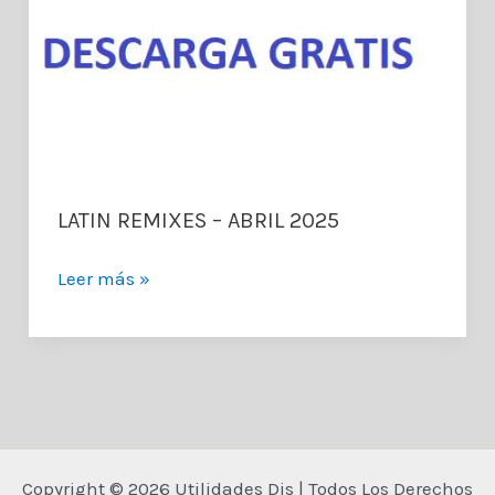
LATIN REMIXES – ABRIL 2025
LATIN
Leer más »
REMIXES
–
ABRIL
2025
Copyright © 2026 Utilidades Djs | Todos Los Derechos