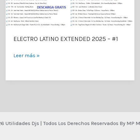
ELECTRO LATINO EXTENDED 2025 – #1
ELECTRO
Leer más »
LATINO
EXTENDED
2025
–
#1
26 Utilidades Djs | Todos Los Derechos Reservados By MP