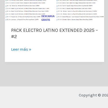
PACK ELECTRO LATINO EXTENDED 2025 –
#2
PACK
Leer más »
ELECTRO
LATINO
EXTENDED
2025
–
#2
Copyright © 20