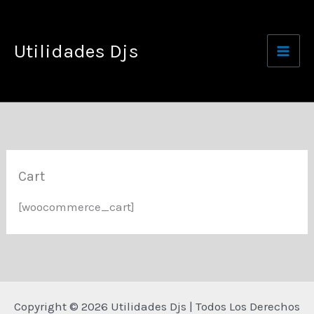
Ir
al
Utilidades Djs
contenido
Cart
[woocommerce_cart]
Copyright © 2026 Utilidades Djs | Todos Los Derechos